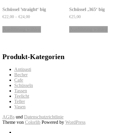
Die
Die
Optionen
Optionen
Schüssel ’straight‘ big
Schüssel ‚365‘ big
können
können
Preisspanne:
€
22,00
–
€
24,00
€
25,00
auf
auf
€22,00
Dieses
Dieses
der
der
bis
Produkt
Produkt
Ausführung wählen
Ausführung wählen
Produktseite
Produktseite
€24,00
weist
weist
gewählt
gewählt
mehrere
mehrere
werden
werden
Varianten
Varianten
auf.
auf.
Produkt-Kategorien
Die
Die
Optionen
Optionen
können
können
Antipasti
auf
auf
Becher
der
der
Cafe
Produktseite
Produktseite
Schüsseln
gewählt
gewählt
Tassen
werden
werden
Teelicht
Teller
Vasen
AGBs
und
Datenschutzrichtlinie
Theme von
Colorlib
Powered by
WordPress