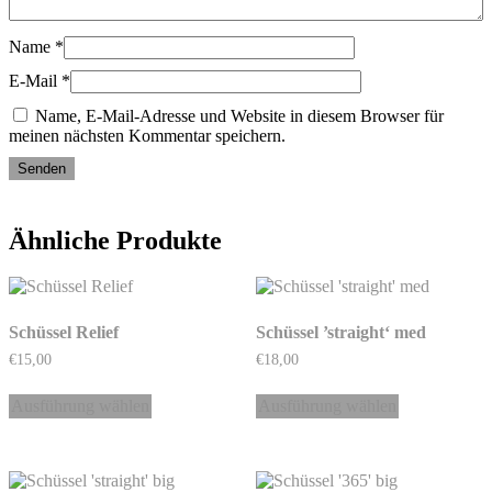
Name
*
E-Mail
*
Name, E-Mail-Adresse und Website in diesem Browser für
meinen nächsten Kommentar speichern.
Ähnliche Produkte
Schüssel Relief
Schüssel ’straight‘ med
€
15,00
€
18,00
Dieses
Dieses
Produkt
Produkt
Ausführung wählen
Ausführung wählen
weist
weist
mehrere
mehrere
Varianten
Varianten
auf.
auf.