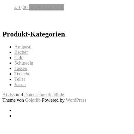
€
10,00
In den Warenkorb
Produkt-Kategorien
Antipasti
Becher
Cafe
Schüsseln
Tassen
Teelicht
Teller
Vasen
AGBs
und
Datenschutzrichtlinie
Theme von
Colorlib
Powered by
WordPress