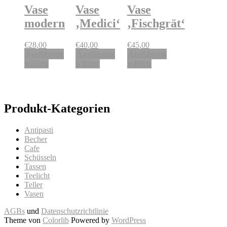
Vase
Vase
Vase
modern
‚Medici‘
‚Fischgrät‘
€
28,00
€
40,00
€
45,00
Ausführung
Ausführung
Ausführung
Dieses
Dieses
Dieses
wählen
wählen
wählen
Produkt
Produkt
Produkt
weist
weist
weist
mehrere
mehrere
mehrere
Varianten
Varianten
Varianten
Produkt-Kategorien
auf.
auf.
auf.
Die
Die
Die
Optionen
Optionen
Optionen
Antipasti
können
können
können
Becher
auf
auf
auf
Cafe
der
der
der
Schüsseln
Produktseite
Produktseite
Produktseite
Tassen
gewählt
gewählt
gewählt
Teelicht
werden
werden
werden
Teller
Vasen
AGBs
und
Datenschutzrichtlinie
Theme von
Colorlib
Powered by
WordPress