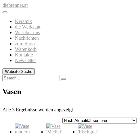
Zum
diebrenner.at
Inhalt
springen
Keramik
die Werkstatt
Wir über uns
Nachrichten
zum Shop
Warenkorb
Kontakte
Newsletter
Website-Suche
Search
Vasen
Nach
Alle 3 Ergebnisse werden angezeigt
Aktualität
sortiert