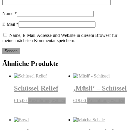
Name
*
E-Mail
*
Name, E-Mail-Adresse und Website in diesem Browser für
meinen nächsten Kommentar speichern.
Ähnliche Produkte
Schüssel Relief
‚Müsli‘ – Schüssel
Dieses
Di
€
15,00
Ausführung wählen
€
18,00
Ausführung wählen
Produkt
Pr
weist
we
mehrere
me
Varianten
Va
auf.
auf