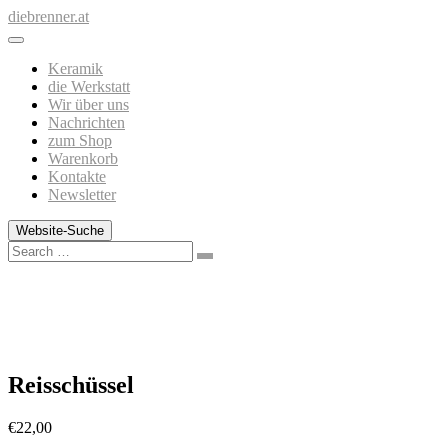
Zum
diebrenner.at
Inhalt
springen
Keramik
die Werkstatt
Wir über uns
Nachrichten
zum Shop
Warenkorb
Kontakte
Newsletter
Website-Suche
Search
Reisschüssel
€
22,00