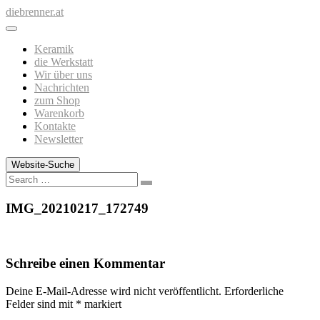
Zum
diebrenner.at
Inhalt
springen
Keramik
die Werkstatt
Wir über uns
Nachrichten
zum Shop
Warenkorb
Kontakte
Newsletter
Website-Suche
Search
IMG_20210217_172749
Schreibe einen Kommentar
Deine E-Mail-Adresse wird nicht veröffentlicht.
Erforderliche
Felder sind mit
*
markiert