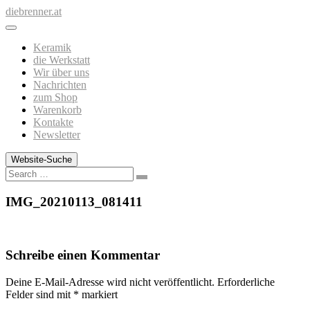
Zum
diebrenner.at
Inhalt
springen
Keramik
die Werkstatt
Wir über uns
Nachrichten
zum Shop
Warenkorb
Kontakte
Newsletter
Website-Suche
Search
IMG_20210113_081411
Schreibe einen Kommentar
Deine E-Mail-Adresse wird nicht veröffentlicht.
Erforderliche
Felder sind mit
*
markiert