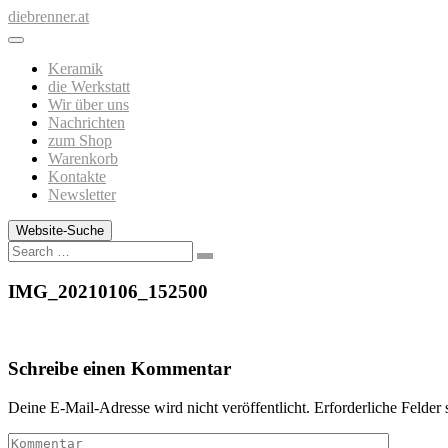
Zum
diebrenner.at
Inhalt
springen
Keramik
die Werkstatt
Wir über uns
Nachrichten
zum Shop
Warenkorb
Kontakte
Newsletter
Website-Suche
Search
IMG_20210106_152500
Schreibe einen Kommentar
Deine E-Mail-Adresse wird nicht veröffentlicht.
Erforderliche Felder 