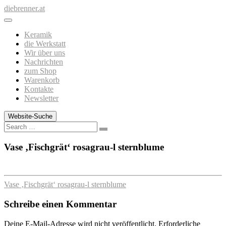
Zum
diebrenner.at
Inhalt
springen
Keramik
die Werkstatt
Wir über uns
Nachrichten
zum Shop
Warenkorb
Kontakte
Newsletter
Website-Suche
Search
Vase ‚Fischgrät‘ rosagrau-l sternblume
Vase ‚Fischgrät‘ rosagrau-l sternblume
Schreibe einen Kommentar
Deine E-Mail-Adresse wird nicht veröffentlicht.
Erforderliche