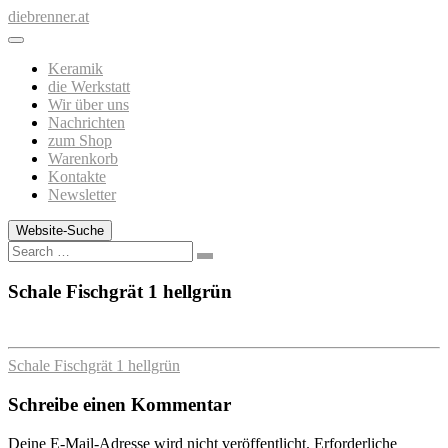
Zum
diebrenner.at
Inhalt
springen
Keramik
die Werkstatt
Wir über uns
Nachrichten
zum Shop
Warenkorb
Kontakte
Newsletter
Website-Suche
Search
Schale Fischgrät 1 hellgrün
Schale Fischgrät 1 hellgrün
Schreibe einen Kommentar
Deine E-Mail-Adresse wird nicht veröffentlicht.
Erforderliche