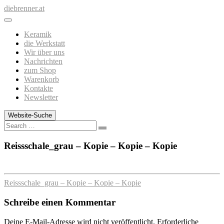
Zum
diebrenner.at
Inhalt
springen
Keramik
die Werkstatt
Wir über uns
Nachrichten
zum Shop
Warenkorb
Kontakte
Newsletter
Website-Suche
Search
Reissschale_grau – Kopie – Kopie – Kopie
Reissschale_grau – Kopie – Kopie – Kopie
Schreibe einen Kommentar
Deine E-Mail-Adresse wird nicht veröffentlicht.
Erforderliche