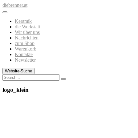
Zum
diebrenner.at
Inhalt
springen
Keramik
die Werkstatt
Wir über uns
Nachrichten
zum Shop
Warenkorb
Kontakte
Newsletter
Website-Suche
Search
logo_klein