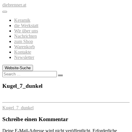
Zum
diebrenner.at
Inhalt
springen
Keramik
die Werkstatt
Wir über uns
Nachrichten
zum Shop
Warenkorb
Kontakte
Newsletter
Website-Suche
Search
Kugel_7_dunkel
Kugel_7_dunkel
Schreibe einen Kommentar
Deine E-Mail-Adresse wird nicht veröffentlicht.
Erforderliche