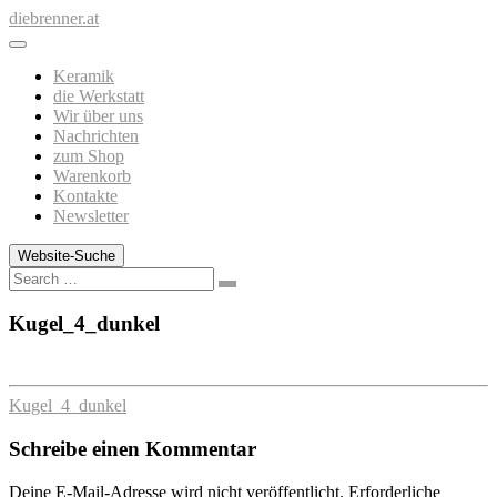
Zum
diebrenner.at
Inhalt
springen
Keramik
die Werkstatt
Wir über uns
Nachrichten
zum Shop
Warenkorb
Kontakte
Newsletter
Website-Suche
Search
Kugel_4_dunkel
Kugel_4_dunkel
Schreibe einen Kommentar
Deine E-Mail-Adresse wird nicht veröffentlicht.
Erforderliche