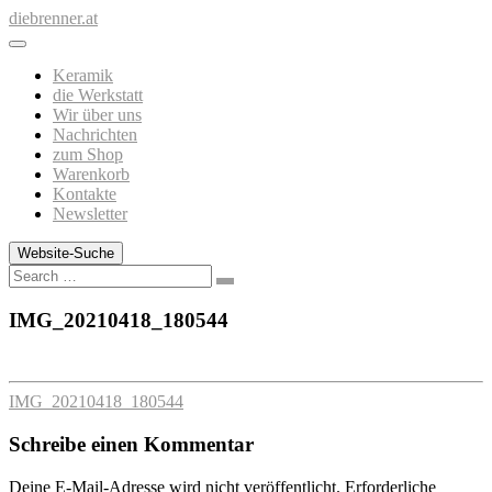
Zum
diebrenner.at
Inhalt
springen
Keramik
die Werkstatt
Wir über uns
Nachrichten
zum Shop
Warenkorb
Kontakte
Newsletter
Website-Suche
Search
IMG_20210418_180544
IMG_20210418_180544
Schreibe einen Kommentar
Deine E-Mail-Adresse wird nicht veröffentlicht.
Erforderliche