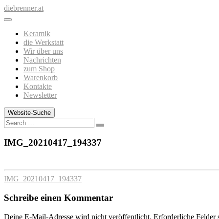
Zum
diebrenner.at
Inhalt
springen
Keramik
die Werkstatt
Wir über uns
Nachrichten
zum Shop
Warenkorb
Kontakte
Newsletter
Website-Suche
Search
IMG_20210417_194337
IMG_20210417_194337
Schreibe einen Kommentar
Deine E-Mail-Adresse wird nicht veröffentlicht.
Erforderliche Felder 