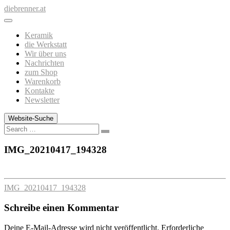
Zum
diebrenner.at
Inhalt
springen
Keramik
die Werkstatt
Wir über uns
Nachrichten
zum Shop
Warenkorb
Kontakte
Newsletter
Website-Suche
Search
IMG_20210417_194328
IMG_20210417_194328
Schreibe einen Kommentar
Deine E-Mail-Adresse wird nicht veröffentlicht.
Erforderliche