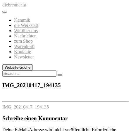
Zum
diebrenner.at
Inhalt
springen
Keramik
die Werkstatt
Wir über uns
Nachrichten
zum Shop
Warenkorb
Kontakte
Newsletter
Website-Suche
Search
IMG_20210417_194135
IMG_20210417_194135
Schreibe einen Kommentar
Deine E-Mail-Adresse wird nicht veröffentlicht.
Erforderliche