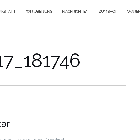
ERKSTATT
WIR ÜBER UNS
NACHRICHTEN
ZUM SHOP
WARE
17_181746
ar