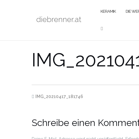
Zum
Inhalt
KERAMIK
DIE W
diebrenner.at
springen
IMG_202104
IMG_20210417_181746
Schreibe einen Komment