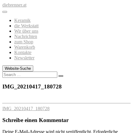
Zum
diebrenner.at
Inhalt
springen
Keramik
die Werkstatt
Wir über uns
Nachrichten
zum Shop
Warenkorb
Kontakte
Newsletter
Website-Suche
Search
IMG_20210417_180728
IMG_20210417_180728
Schreibe einen Kommentar
Deine E-Mail-Adresse wird nicht veröffentlicht.
Erforderliche