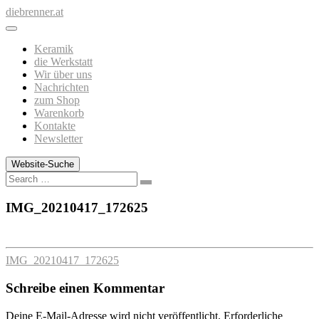
Zum
diebrenner.at
Inhalt
springen
Keramik
die Werkstatt
Wir über uns
Nachrichten
zum Shop
Warenkorb
Kontakte
Newsletter
Website-Suche
Search
IMG_20210417_172625
IMG_20210417_172625
Schreibe einen Kommentar
Deine E-Mail-Adresse wird nicht veröffentlicht.
Erforderliche