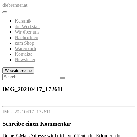
Zum
diebrenner.at
Inhalt
springen
Keramik
die Werkstatt
Wir über uns
Nachrichten
zum Shop
Warenkorb
Kontakte
Newsletter
Website-Suche
Search
IMG_20210417_172611
IMG_20210417_172611
Schreibe einen Kommentar
Deine E-Mail-Adresse wird nicht veröffentlicht.
Erforderliche