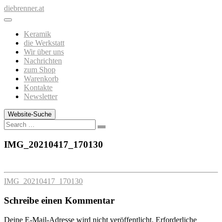
Zum
diebrenner.at
Inhalt
springen
Keramik
die Werkstatt
Wir über uns
Nachrichten
zum Shop
Warenkorb
Kontakte
Newsletter
Website-Suche
Search
IMG_20210417_170130
IMG_20210417_170130
Schreibe einen Kommentar
Deine E-Mail-Adresse wird nicht veröffentlicht.
Erforderliche