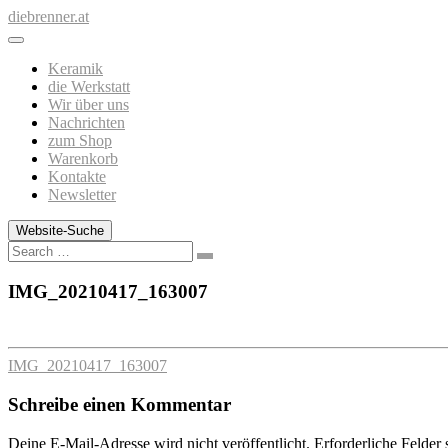
Zum
diebrenner.at
Inhalt
springen
Keramik
die Werkstatt
Wir über uns
Nachrichten
zum Shop
Warenkorb
Kontakte
Newsletter
Website-Suche
Search
IMG_20210417_163007
IMG_20210417_163007
Schreibe einen Kommentar
Deine E-Mail-Adresse wird nicht veröffentlicht.
Erforderliche Felder 