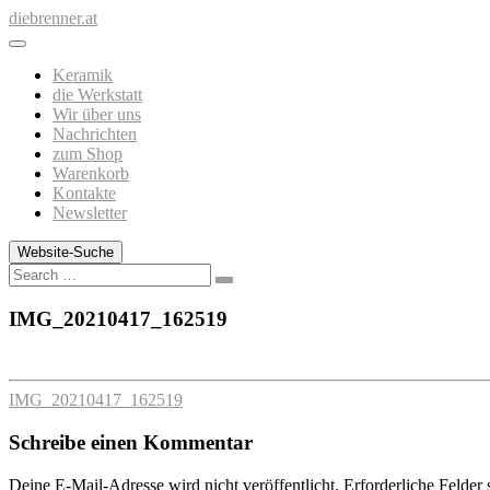
Zum
diebrenner.at
Inhalt
springen
Keramik
die Werkstatt
Wir über uns
Nachrichten
zum Shop
Warenkorb
Kontakte
Newsletter
Website-Suche
Search
IMG_20210417_162519
IMG_20210417_162519
Schreibe einen Kommentar
Deine E-Mail-Adresse wird nicht veröffentlicht.
Erforderliche Felder 