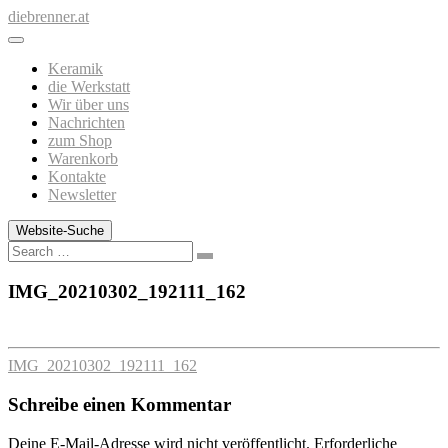
Zum
diebrenner.at
Inhalt
springen
Keramik
die Werkstatt
Wir über uns
Nachrichten
zum Shop
Warenkorb
Kontakte
Newsletter
Website-Suche
Search
IMG_20210302_192111_162
IMG_20210302_192111_162
Schreibe einen Kommentar
Deine E-Mail-Adresse wird nicht veröffentlicht.
Erforderliche