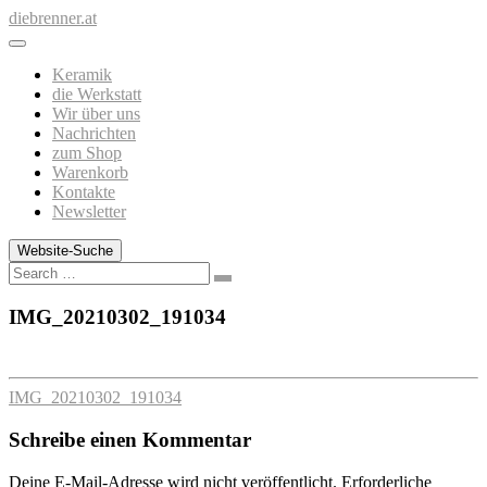
Zum
diebrenner.at
Inhalt
springen
Keramik
die Werkstatt
Wir über uns
Nachrichten
zum Shop
Warenkorb
Kontakte
Newsletter
Website-Suche
Search
IMG_20210302_191034
IMG_20210302_191034
Schreibe einen Kommentar
Deine E-Mail-Adresse wird nicht veröffentlicht.
Erforderliche