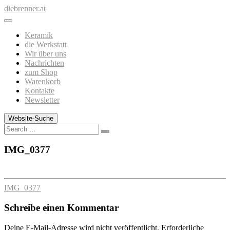
Zum
diebrenner.at
Inhalt
springen
Keramik
die Werkstatt
Wir über uns
Nachrichten
zum Shop
Warenkorb
Kontakte
Newsletter
Website-Suche
Search
IMG_0377
IMG_0377
Schreibe einen Kommentar
Deine E-Mail-Adresse wird nicht veröffentlicht.
Erforderliche