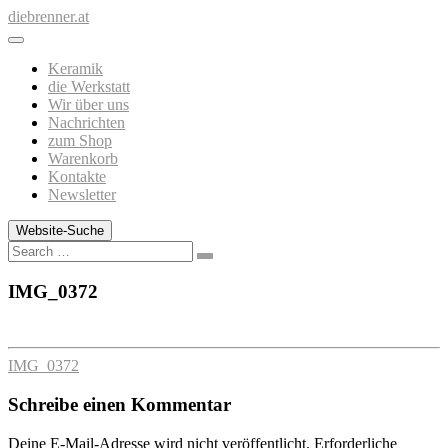
Zum
diebrenner.at
Inhalt
springen
Keramik
die Werkstatt
Wir über uns
Nachrichten
zum Shop
Warenkorb
Kontakte
Newsletter
Website-Suche
Search
IMG_0372
IMG_0372
Schreibe einen Kommentar
Deine E-Mail-Adresse wird nicht veröffentlicht.
Erforderliche