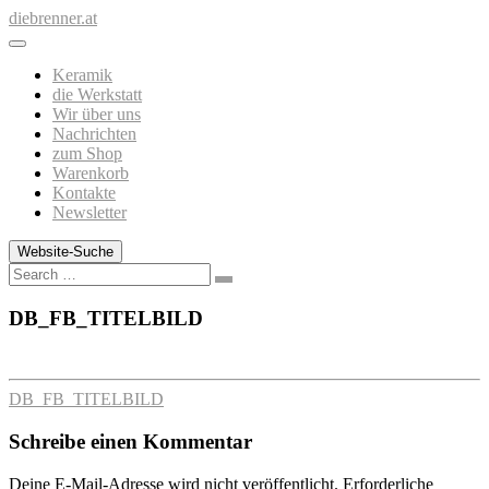
Zum
diebrenner.at
Inhalt
springen
Keramik
die Werkstatt
Wir über uns
Nachrichten
zum Shop
Warenkorb
Kontakte
Newsletter
Website-Suche
Search
DB_FB_TITELBILD
DB_FB_TITELBILD
Schreibe einen Kommentar
Deine E-Mail-Adresse wird nicht veröffentlicht.
Erforderliche