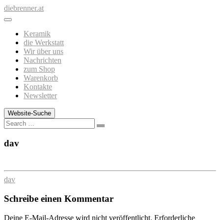
Zum
diebrenner.at
Inhalt
springen
Keramik
die Werkstatt
Wir über uns
Nachrichten
zum Shop
Warenkorb
Kontakte
Newsletter
Website-Suche
Search
dav
dav
Schreibe einen Kommentar
Deine E-Mail-Adresse wird nicht veröffentlicht.
Erforderliche