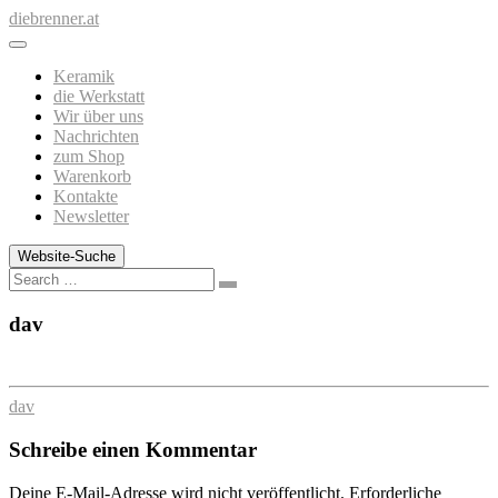
Zum
diebrenner.at
Inhalt
springen
Keramik
die Werkstatt
Wir über uns
Nachrichten
zum Shop
Warenkorb
Kontakte
Newsletter
Website-Suche
Search
dav
dav
Schreibe einen Kommentar
Deine E-Mail-Adresse wird nicht veröffentlicht.
Erforderliche