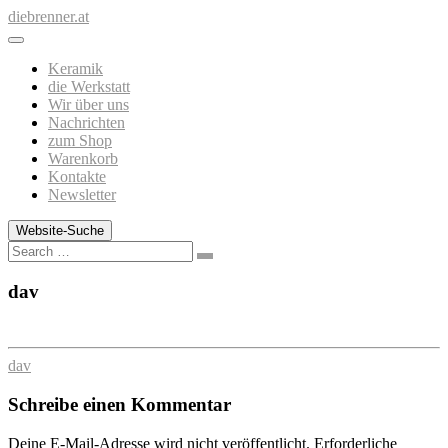
Zum
diebrenner.at
Inhalt
springen
Keramik
die Werkstatt
Wir über uns
Nachrichten
zum Shop
Warenkorb
Kontakte
Newsletter
Website-Suche
Search
dav
dav
Schreibe einen Kommentar
Deine E-Mail-Adresse wird nicht veröffentlicht.
Erforderliche