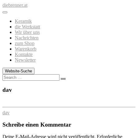
Zum
diebrenner.at
Inhalt
springen
Keramik
die Werkstatt
Wir über uns
Nachrichten
zum Shop
Warenkorb
Kontakte
Newsletter
Website-Suche
Search
dav
dav
Schreibe einen Kommentar
Deine E-Mail-Adresse wird nicht veröffentlicht.
Erforderliche