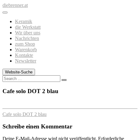
Zum
diebrenner.at
Inhalt
springen
Keramik
die Werkstatt
Wir über uns
Nachrichten
zum Shop
Warenkorb
Kontakte
Newsletter
Website-Suche
Search
Cafe solo DOT 2 blau
Cafe solo DOT 2 blau
Schreibe einen Kommentar
Deine E-Mail-Adresse wird nicht veröffentlicht.
Erforderliche