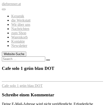
Zum
diebrenner.at
Inhalt
springen
Keramik
die Werkstatt
Wir über uns
Nachrichten
zum Shop
Warenkorb
Kontakte
Newsletter
Website-Suche
Search
Cafe solo 1 grün blau DOT
Cafe solo 1 grün blau DOT
Schreibe einen Kommentar
Deine E-Mail-Adresse wird nicht veröffentlicht.
Erforderliche