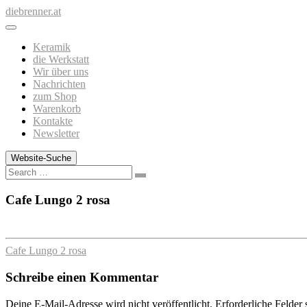
Zum
diebrenner.at
Inhalt
springen
Keramik
die Werkstatt
Wir über uns
Nachrichten
zum Shop
Warenkorb
Kontakte
Newsletter
Website-Suche
Search
Cafe Lungo 2 rosa
Cafe Lungo 2 rosa
Schreibe einen Kommentar
Deine E-Mail-Adresse wird nicht veröffentlicht.
Erforderliche Felder 