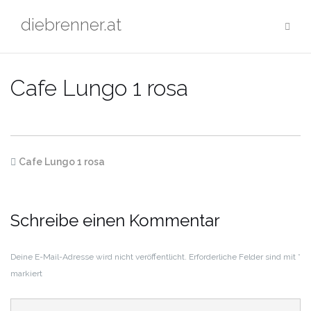
Zum
diebrenner.at
Inhalt
springen
Cafe Lungo 1 rosa
Cafe Lungo 1 rosa
Schreibe einen Kommentar
Deine E-Mail-Adresse wird nicht veröffentlicht.
Erforderliche Felder sind mit
*
markiert