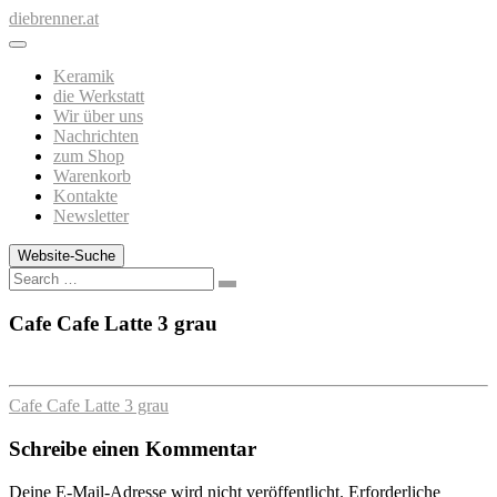
Zum
diebrenner.at
Inhalt
springen
Keramik
die Werkstatt
Wir über uns
Nachrichten
zum Shop
Warenkorb
Kontakte
Newsletter
Website-Suche
Search
Cafe Cafe Latte 3 grau
Cafe Cafe Latte 3 grau
Schreibe einen Kommentar
Deine E-Mail-Adresse wird nicht veröffentlicht.
Erforderliche