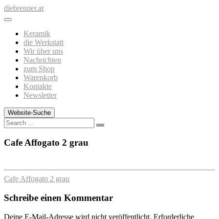
Zum
diebrenner.at
Inhalt
springen
Keramik
die Werkstatt
Wir über uns
Nachrichten
zum Shop
Warenkorb
Kontakte
Newsletter
Website-Suche
Search
Cafe Affogato 2 grau
Cafe Affogato 2 grau
Schreibe einen Kommentar
Deine E-Mail-Adresse wird nicht veröffentlicht.
Erforderliche