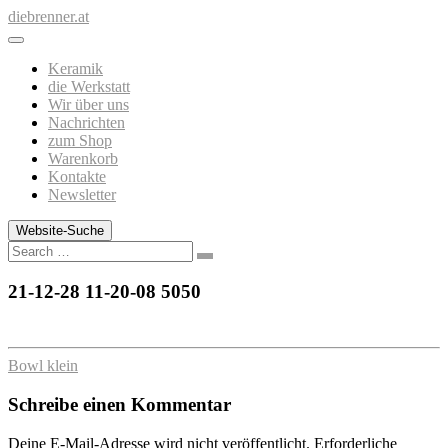
Zum
diebrenner.at
Inhalt
springen
Keramik
die Werkstatt
Wir über uns
Nachrichten
zum Shop
Warenkorb
Kontakte
Newsletter
Website-Suche
Search
21-12-28 11-20-08 5050
Bowl klein
Schreibe einen Kommentar
Deine E-Mail-Adresse wird nicht veröffentlicht.
Erforderliche