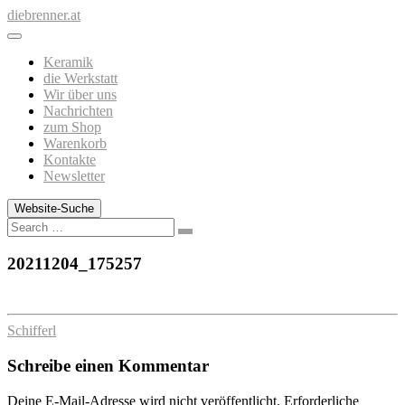
Zum
diebrenner.at
Inhalt
springen
Keramik
die Werkstatt
Wir über uns
Nachrichten
zum Shop
Warenkorb
Kontakte
Newsletter
Website-Suche
Search
20211204_175257
Schifferl
Schreibe einen Kommentar
Deine E-Mail-Adresse wird nicht veröffentlicht.
Erforderliche