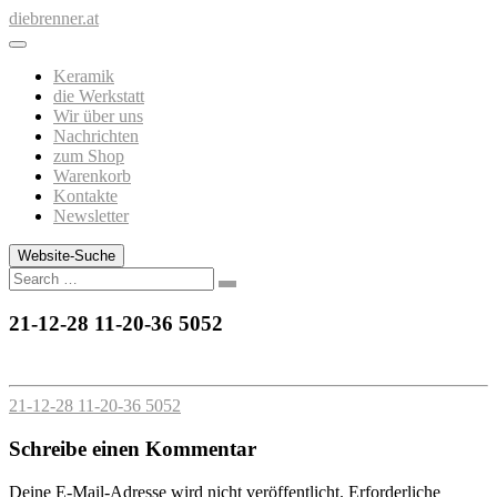
Zum
diebrenner.at
Inhalt
springen
Keramik
die Werkstatt
Wir über uns
Nachrichten
zum Shop
Warenkorb
Kontakte
Newsletter
Website-Suche
Search
21-12-28 11-20-36 5052
21-12-28 11-20-36 5052
Schreibe einen Kommentar
Deine E-Mail-Adresse wird nicht veröffentlicht.
Erforderliche