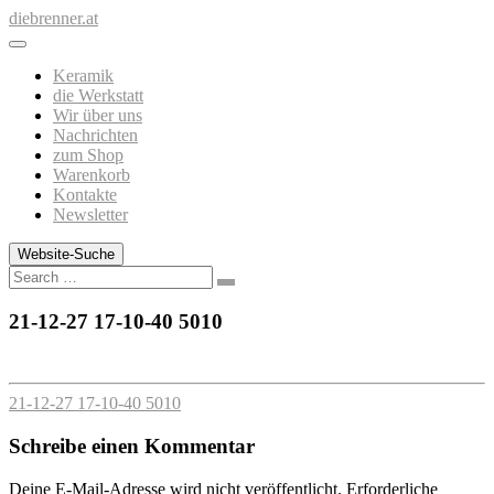
Zum
diebrenner.at
Inhalt
springen
Keramik
die Werkstatt
Wir über uns
Nachrichten
zum Shop
Warenkorb
Kontakte
Newsletter
Website-Suche
Search
21-12-27 17-10-40 5010
21-12-27 17-10-40 5010
Schreibe einen Kommentar
Deine E-Mail-Adresse wird nicht veröffentlicht.
Erforderliche