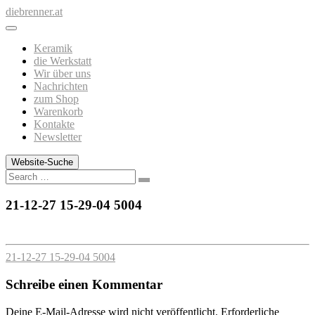
Zum
diebrenner.at
Inhalt
springen
Keramik
die Werkstatt
Wir über uns
Nachrichten
zum Shop
Warenkorb
Kontakte
Newsletter
Website-Suche
Search
21-12-27 15-29-04 5004
21-12-27 15-29-04 5004
Schreibe einen Kommentar
Deine E-Mail-Adresse wird nicht veröffentlicht.
Erforderliche