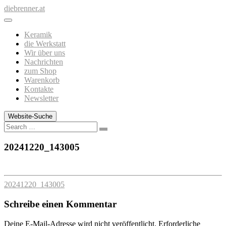
Zum
diebrenner.at
Inhalt
springen
Keramik
die Werkstatt
Wir über uns
Nachrichten
zum Shop
Warenkorb
Kontakte
Newsletter
Website-Suche
Search
20241220_143005
20241220_143005
Schreibe einen Kommentar
Deine E-Mail-Adresse wird nicht veröffentlicht.
Erforderliche