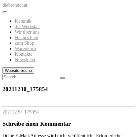
Zum
diebrenner.at
Inhalt
springen
Keramik
die Werkstatt
Wir über uns
Nachrichten
zum Shop
Warenkorb
Kontakte
Newsletter
Website-Suche
Search
20211230_175854
20211230_175854
Schreibe einen Kommentar
Deine E-Mail-Adresse wird nicht veröffentlicht.
Erforderliche