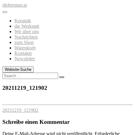
Zum
diebrenner.at
Inhalt
springen
Keramik
die Werkstatt
Wir über uns
Nachrichten
zum Shop
Warenkorb
Kontakte
Newsletter
Website-Suche
Search
20211219_121902
20211219_121902
Schreibe einen Kommentar
Deine E-Mail-Adresse wird nicht veröffentlicht.
Erforderliche