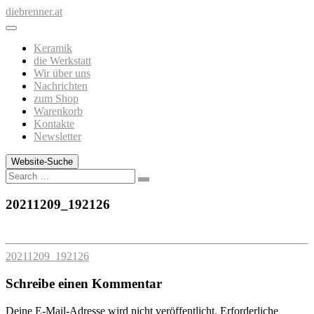
Zum
diebrenner.at
Inhalt
springen
Keramik
die Werkstatt
Wir über uns
Nachrichten
zum Shop
Warenkorb
Kontakte
Newsletter
Website-Suche
Search
20211209_192126
20211209_192126
Schreibe einen Kommentar
Deine E-Mail-Adresse wird nicht veröffentlicht.
Erforderliche