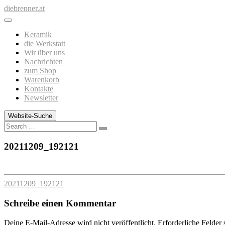
Zum
diebrenner.at
Inhalt
springen
Keramik
die Werkstatt
Wir über uns
Nachrichten
zum Shop
Warenkorb
Kontakte
Newsletter
Website-Suche
Search
20211209_192121
20211209_192121
Schreibe einen Kommentar
Deine E-Mail-Adresse wird nicht veröffentlicht.
Erforderliche Felder 