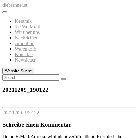
Zum
diebrenner.at
Inhalt
springen
Keramik
die Werkstatt
Wir über uns
Nachrichten
zum Shop
Warenkorb
Kontakte
Newsletter
Website-Suche
Search
20211209_190122
20211209_190122
Schreibe einen Kommentar
Deine E-Mail-Adresse wird nicht veröffentlicht.
Erforderliche